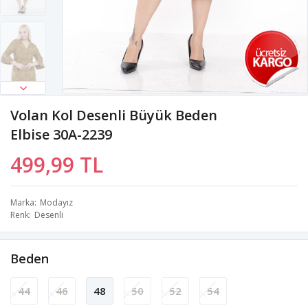
Volan Kol Desenli Büyük Beden
Elbise 30A-2239
499,99 TL
Marka
Modayız
Renk
Desenli
Beden
44
46
48
50
52
54