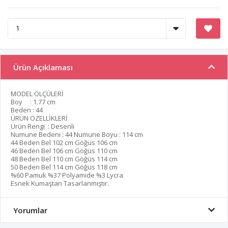
Ürün Açıklaması
MODEL ÖLÇÜLERİ
Boy : 1.77 cm
Beden : 44
ÜRÜN ÖZELLİKLERİ
Ürün Rengi : Desenli
Numune Bedeni : 44 Numune Boyu : 114 cm
44 Beden Bel 102 cm Göğüs 106 cm
46 Beden Bel 106 cm Göğüs 110 cm
48 Beden Bel 110 cm Göğüs 114 cm
50 Beden Bel 114 cm Göğüs 118 cm
%60 Pamuk %37 Polyamide %3 Lycra
Esnek Kumaştan Tasarlanmıştır.
Yorumlar