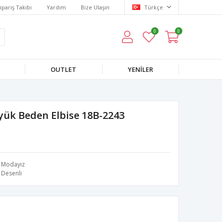
ipariş Takibi
Yardım
Bize Ulaşın
Türkçe
0
0
OUTLET
YENILER
yük Beden Elbise 18B-2243
Modayız
Desenli