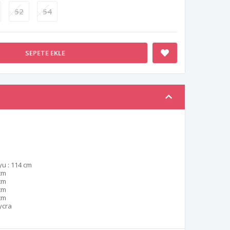
52
54
SEPETE EKLE
u : 114 cm
cm
cm
cm
cm
ycra