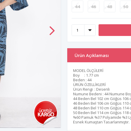
44
46
48
50
Ürün Açıklaması
MODEL ÖLÇÜLERİ
Boy : 1.77 cm
Beden : 44
ÜRÜN ÖZELLİKLERİ
Ürün Rengi : Desenli
Numune Bedeni : 44 Numune Boy
44 Beden Bel 102 cm Göğüs 106 
46 Beden Bel 106 cm Göğüs 110 
48 Beden Bel 110 cm Göğüs 114 
50 Beden Bel 114 cm Göğüs 118 
%60 Pamuk %37 Polyamide %3 L
Esnek Kumaştan Tasarlanmıştır.