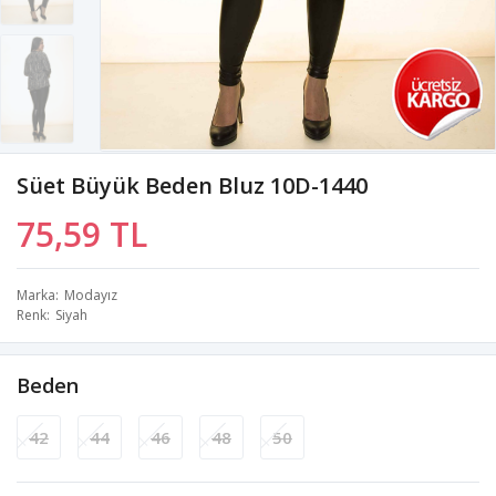
Süet Büyük Beden Bluz 10D-1440
75,59 TL
Marka
Modayız
Renk
Siyah
Beden
42
44
46
48
50