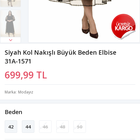
Siyah Kol Nakışlı Büyük Beden Elbise
31A-1571
699,99 TL
Marka
Modayız
Beden
42
44
46
48
50