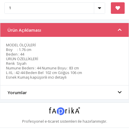
Ürün Açıklaması
MODEL ÖLÇÜLERİ
Boy : 1.76 cm
Beden : 44
ÜRÜN ÖZELLİKLERİ
Renk Siyah
Numune Bedeni : 44 Numune Boyu : 83 cm
L-XL : 42-44 Beden Bel 102 cm Göğüs 106 cm
Esnek Kumaş kapüşonlı inci detaylı
Yorumlar
Profesyonel
e-ticaret
sistemleri ile hazırlanmıştır.