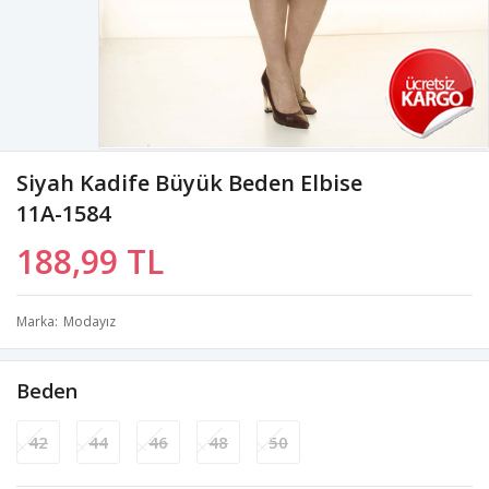
Siyah Kadife Büyük Beden Elbise
11A-1584
188,99 TL
Marka
Modayız
Beden
42
44
46
48
50