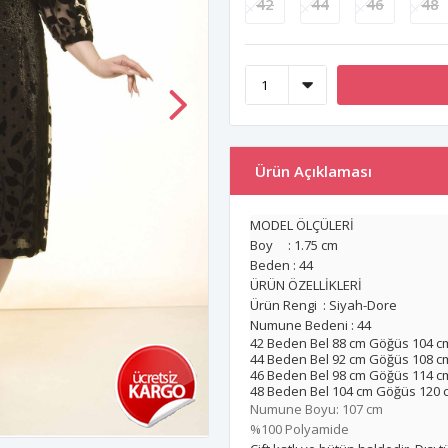
42
44
46
48
Ürün Açıklaması
MODEL ÖLÇÜLERİ
Boy : 1.75 cm
Beden : 44
ÜRÜN ÖZELLİKLERİ
Ürün Rengi : Siyah-Dore
Numune Bedeni : 44
42 Beden Bel 88 cm Göğüs 104 c
44 Beden Bel 92 cm Göğüs 108 c
46 Beden Bel 98 cm Göğüs 114 c
48 Beden Bel 104 cm Göğüs 120 
Numune Boyu: 107 cm
%100 Polyamide