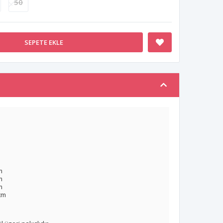
50
SEPETE EKLE
m
m
m
cm