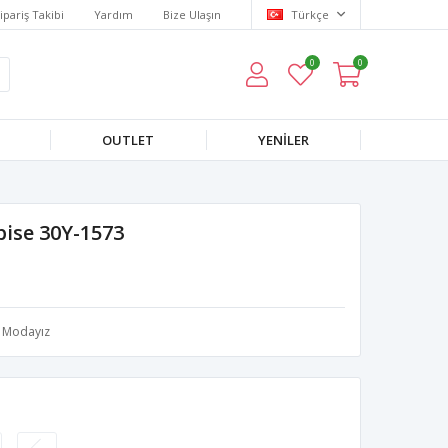
ipariş Takibi
Yardım
Bize Ulaşın
Türkçe
0
0
OUTLET
YENILER
bise 30Y-1573
Modayız