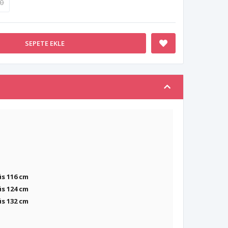
0
SEPETE EKLE
üs 116 cm
üs 124 cm
üs 132 cm