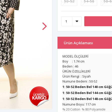
50-52
54-56
58-6
Ürün Açıklaması
MODEL ÖLÇÜLERİ
Boy : 1.74 cm
Beden : 46
ÜRÜN ÖZELLİKLERİ
Ürün Rengi : Siyah
Numune Bedeni : 50-52
1: 50-52 Beden Bel 140 cm Göğ
1: 50-52 Beden Bel 144 cm Göğ
1: 50-52 Beden Bel 148 cm Göğ
Numune Boyu: 117 cm
% 20 Cotton % 80 Polyamide