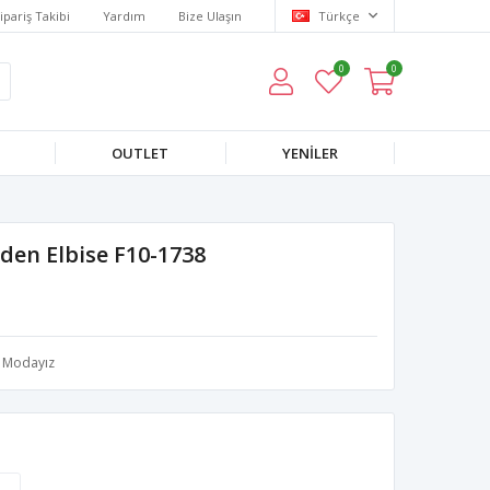
ipariş Takibi
Yardım
Bize Ulaşın
Türkçe
0
0
OUTLET
YENILER
den Elbise F10-1738
Modayız