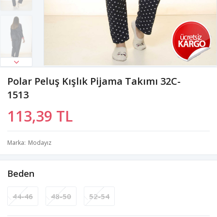
Polar Peluş Kışlık Pijama Takımı 32C-
1513
113,39 TL
Marka
Modayız
Beden
44-46
48-50
52-54