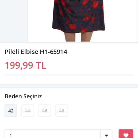
Pileli Elbise H1-65914
199,99 TL
Beden Seçiniz
42
44
46
48