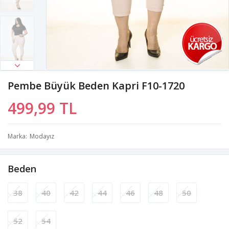
Pembe Büyük Beden Kapri F10-1720
499,99 TL
Marka
Modayız
Beden
38
40
42
44
46
48
50
52
54