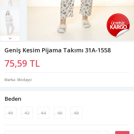
Geniş Kesim Pijama Takımı 31A-1558
75,59 TL
Marka
Modayız
Beden
40
42
44
46
48