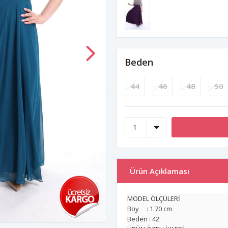
Beden
44
46
48
50
Ürün Açıklaması
MODEL ÖLÇÜLERİ
Boy : 1.70 cm
Beden : 42