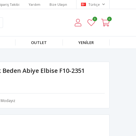
ipariş Takibi
Yardım
Bize Ulaşın
Türkçe
0
0
OUTLET
YENILER
 Beden Abiye Elbise F10-2351
Modayız