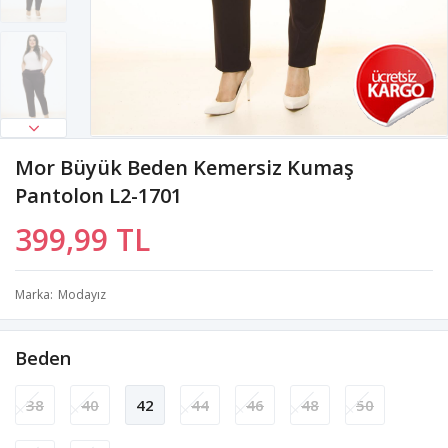
Mor Büyük Beden Kemersiz Kumaş
Pantolon L2-1701
399,99 TL
Marka
Modayız
Beden
38
40
42
44
46
48
50