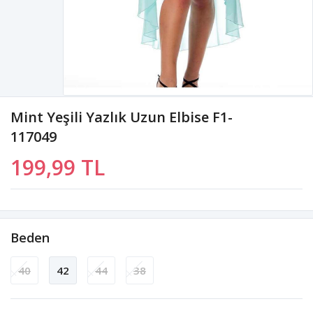
Mint Yeşili Yazlık Uzun Elbise F1-
117049
199,99 TL
Beden
40
42
44
38