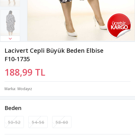
Lacivert Cepli Büyük Beden Elbise
F10-1735
188,99 TL
Marka
Modayız
Beden
50-52
54-56
58-60