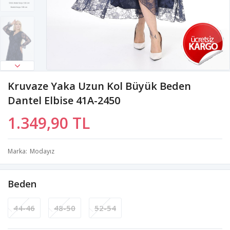
Kruvaze Yaka Uzun Kol Büyük Beden
Dantel Elbise 41A-2450
1.349,90 TL
Marka
Modayız
Beden
44-46
48-50
52-54