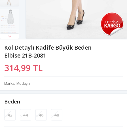
Kol Detaylı Kadife Büyük Beden
Elbise 21B-2081
314,99 TL
Marka
Modayız
Beden
42
44
46
48