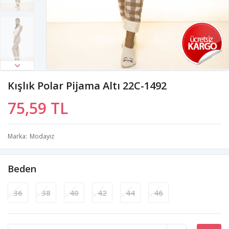
Kışlık Polar Pijama Altı 22C-1492
75,59 TL
Marka
Modayız
Beden
36
38
40
42
44
46