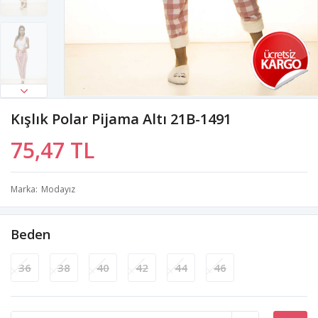
Kışlık Polar Pijama Altı 21B-1491
75,47 TL
Marka
Modayız
Beden
36
38
40
42
44
46