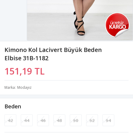
Kimono Kol Lacivert Büyük Beden
Elbise 31B-1182
151,19 TL
Marka
Modayız
Beden
42
44
46
48
50
52
54