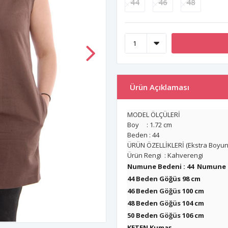
44
46
48
Ürün Açıklaması
MODEL ÖLÇÜLERİ
Boy : 1.72 cm
Beden : 44
ÜRÜN ÖZELLİKLERİ (Ekstra Boyunlukl
Ürün Rengi : Kahverengi
Numune Bedeni : 44 Numune B
44 Beden Göğüs 9
46 Beden
Göğüs
100 cm
48 Beden
Göğüs
104 cm
50 Beden
Göğüs
106 cm
KETEN Kumaş