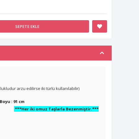
SEPETE EKLE
udur arzu edilirse iki türlü kullanılabilir)
oyu : 91 cm
8 cm
***Her iki omuz Taşlarla Bezenmiştir.***