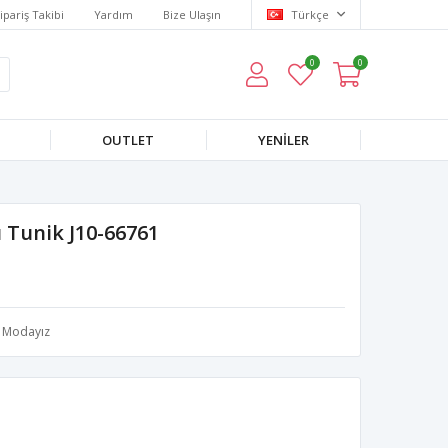
ipariş Takibi
Yardım
Bize Ulaşın
Türkçe
0
0
OUTLET
YENILER
 Tunik J10-66761
Modayız