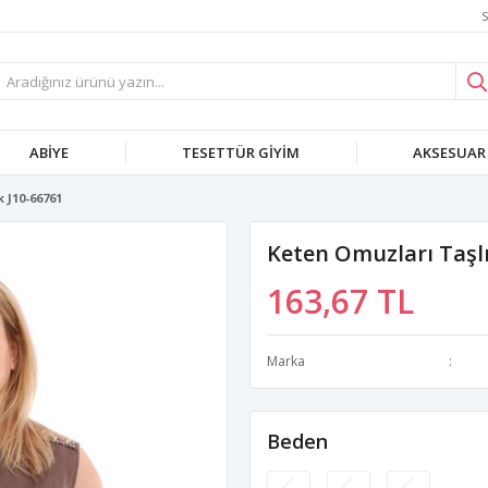
S
ABIYE
TESETTÜR GIYIM
AKSESUAR
 J10-66761
Keten Omuzları Taşlı
163,67 TL
Marka
Beden