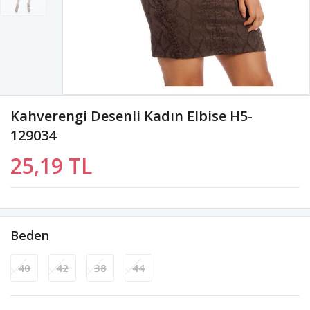
Kahverengi Desenli Kadın Elbise H5-
129034
25,19 TL
Beden
40
42
38
44