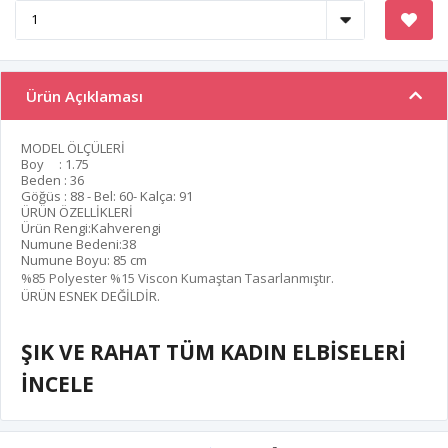
Ürün Açıklaması
MODEL ÖLÇÜLERİ
Boy : 1.75
Beden : 36
Göğüs : 88 - Bel: 60- Kalça: 91
ÜRÜN ÖZELLİKLERİ
Ürün Rengi:Kahverengi
Numune Bedeni:38
Numune Boyu: 85 cm
%85 Polyester %15 Viscon Kumaştan Tasarlanmıştır.
ÜRÜN ESNEK DEĞİLDİR.
ŞIK VE RAHAT TÜM KADIN ELBİSELERİ
İNCELE