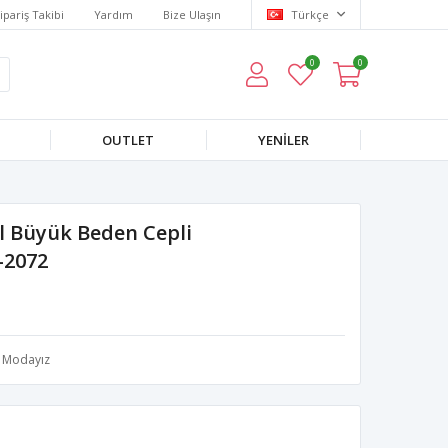
ipariş Takibi
Yardım
Bize Ulaşın
Türkçe
0
0
OUTLET
YENILER
l Büyük Beden Cepli
-2072
Modayız