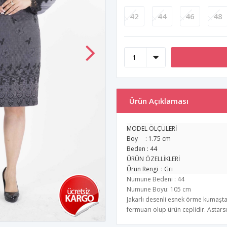
42
44
46
48
Ürün Açıklaması
MODEL ÖLÇÜLERİ
Boy : 1.75 cm
Beden : 44
ÜRÜN ÖZELLİKLERİ
Ürün Rengi : Gri
Numune Bedeni : 44
Numune Boyu: 105 cm
Jakarlı desenli esnek örme kumaştan 
fermuarı olup ürün ceplidir. Astarsı