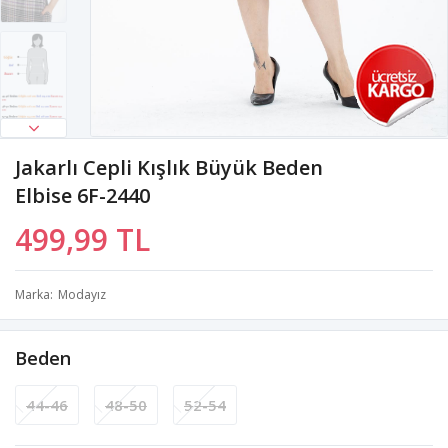
Jakarlı Cepli Kışlık Büyük Beden
Elbise 6F-2440
499,99 TL
Marka
Modayız
Beden
44-46
48-50
52-54