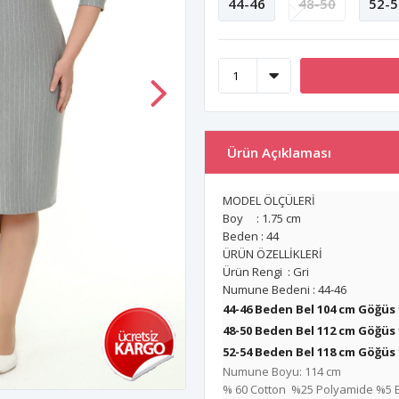
44-46
48-50
52-5
Ürün Açıklaması
MODEL ÖLÇÜLERİ
Boy : 1.75 cm
Beden : 44
ÜRÜN ÖZELLİKLERİ
Ürün Rengi : Gri
Numune Bedeni : 44-46
44-46 Beden Bel 104 cm Göğüs
48-50 Beden Bel 112 cm
Göğüs 
52-54 Beden Bel 118 cm
Göğüs 
Numune Boyu: 114 cm
% 60 Cotton %25 Polyamide %5 