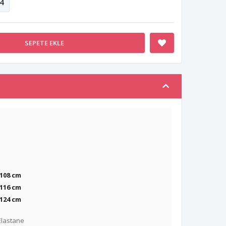
4
SEPETE EKLE
 108 cm
116 cm
124 cm
Elastane