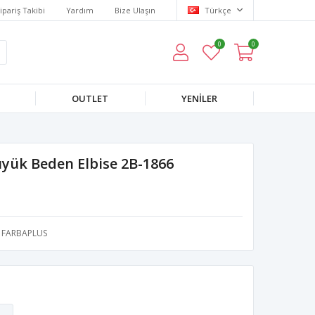
ipariş Takibi
Yardım
Bize Ulaşın
Türkçe
0
0
OUTLET
YENILER
Büyük Beden Elbise 2B-1866
FARBAPLUS