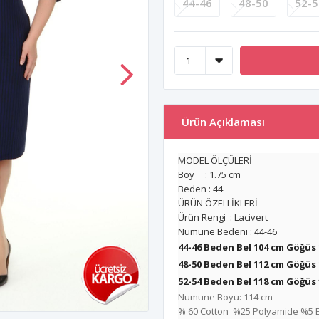
44-46
48-50
52-5
Ürün Açıklaması
MODEL ÖLÇÜLERİ
Boy : 1.75 cm
Beden : 44
ÜRÜN ÖZELLİKLERİ
Ürün Rengi : Lacivert
Numune Bedeni : 44-46
44-46 Beden Bel 104 cm Göğüs
48-50 Beden Bel 112 cm
Göğüs 
52-54 Beden Bel 118 cm
Göğüs 
Numune Boyu: 114 cm
% 60 Cotton %25 Polyamide %5 