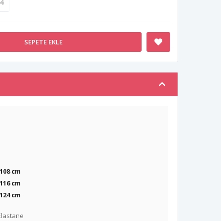
4
SEPETE EKLE
 108 cm
116 cm
124 cm
Elastane