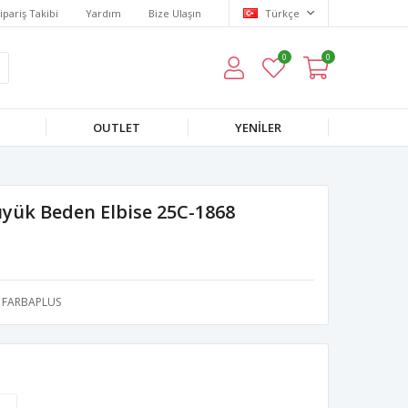
ipariş Takibi
Yardım
Bize Ulaşın
Türkçe
0
0
OUTLET
YENILER
Büyük Beden Elbise 25C-1868
FARBAPLUS