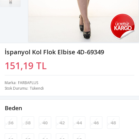
İspanyol Kol Flok Elbise 4D-69349
151,19 TL
Marka
FARBAPLUS
Stok Durumu
Tükendi
Beden
36
38
40
42
44
46
48