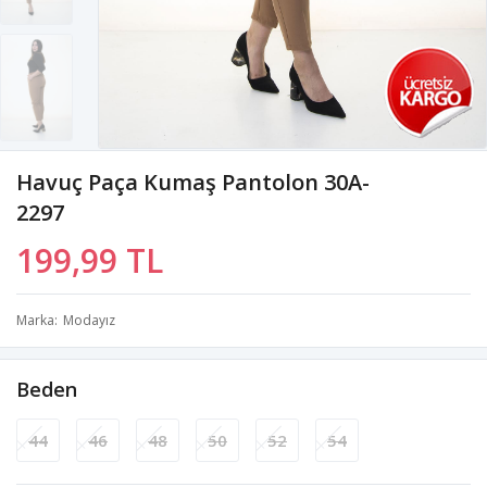
Havuç Paça Kumaş Pantolon 30A-
2297
199,99 TL
Marka
Modayız
Beden
44
46
48
50
52
54