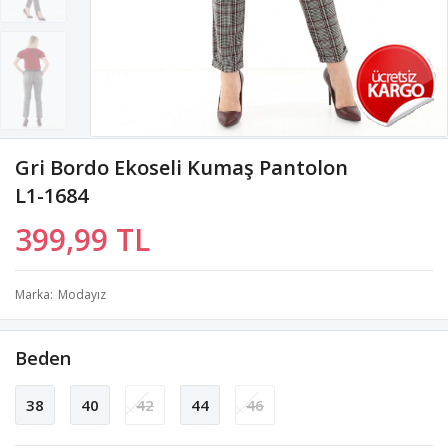
Gri Bordo Ekoseli Kumaş Pantolon
L1-1684
399,99 TL
Marka
Modayız
Beden
38
40
42
44
46