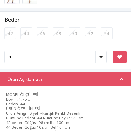
Beden
42
44
46
48
50
52
54
Ürün Açıklaması
MODEL ÖLÇÜLERİ
Boy : 1.75 cm
Beden : 44
ÜRÜN ÖZELLİKLERİ
Ürün Rengi : Siyah - Karışık Renkli Desenli
Numune Bedeni : 44 Numune Boyu : 126 cm
42 beden Göğüs 98 cm Bel 100 cm
44 Beden Göğüs 102 cm Bel 104 cm