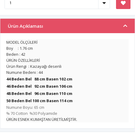
Ürün Açıklaması
MODEL ÖLÇÜLERİ
Boy : 1.76 cm
Beden : 42
ÜRÜN ÖZELLİKLERİ
Ürün Rengi : Kazayağı desenli
Numune Bedeni : 44
44 Beden Bel 88 cm Basen 102 cm
46 Beden Bel 92 cm
Basen
106 cm
48 Beden Bel 96 cm
Basen
110 cm
50 Beden Bel 100 cm
Basen
114 cm
Numune Boyu: 65 cm
% 70 Cotton %30 Polyamide
ÜRÜN ESNEK KUMAŞTAN ÜRETİLMİŞTİR.