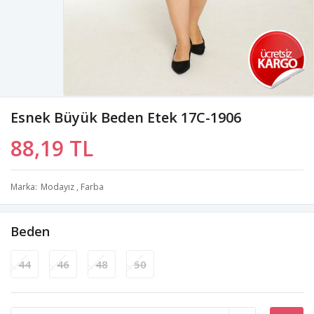
Esnek Büyük Beden Etek 17C-1906
88,19 TL
Marka
Modayız
,
Farba
Beden
44
46
48
50