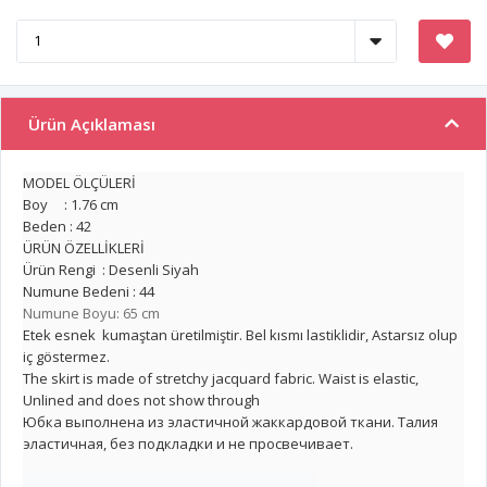
Ürün Açıklaması
MODEL ÖLÇÜLERİ
Boy : 1.76 cm
Beden : 42
ÜRÜN ÖZELLİKLERİ
Ürün Rengi : Desenli Siyah
Numune Bedeni : 44
Numune Boyu: 65 cm
Etek esnek kumaştan üretilmiştir. Bel kısmı lastiklidir, Astarsız olup
iç göstermez.
The skirt is made of stretchy jacquard fabric. Waist is elastic,
Unlined and does not show through
Юбка выполнена из эластичной жаккардовой ткани. Талия
эластичная, без подкладки и не просвечивает.