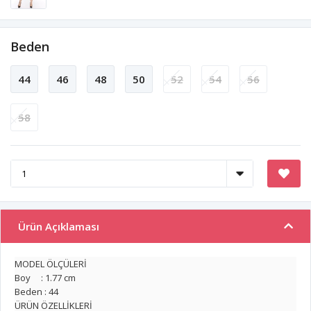
Beden
44
46
48
50
52
54
56
58
Ürün Açıklaması
MODEL ÖLÇÜLERİ
Boy : 1.77 cm
Beden : 44
ÜRÜN ÖZELLİKLERİ