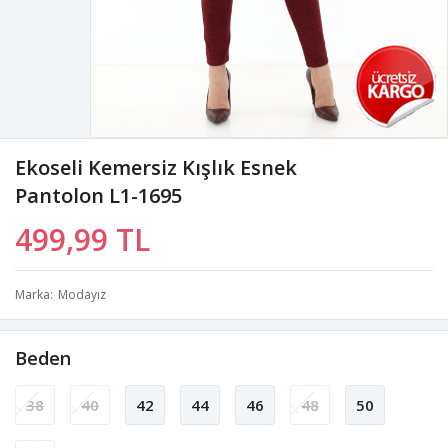
Ekoseli Kemersiz Kışlık Esnek
Pantolon L1-1695
499,99 TL
Marka
Modayız
Beden
38
40
42
44
46
48
50