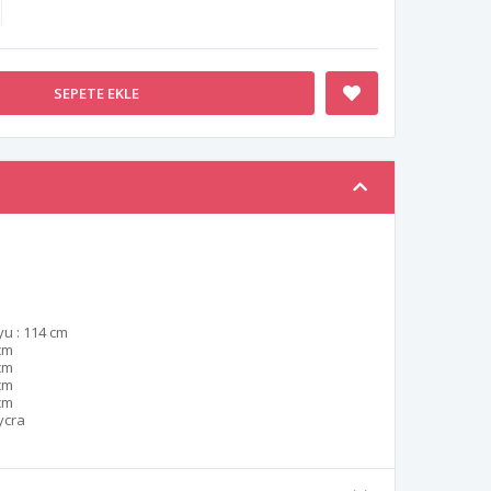
SEPETE EKLE
u : 114 cm
cm
cm
cm
cm
ycra