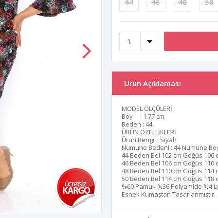
44
46
48
50
Ürün Açıklaması
MODEL ÖLÇÜLERİ
Boy : 1.77 cm
Beden : 44
ÜRÜN ÖZELLİKLERİ
Ürün Rengi : Siyah
Numune Bedeni : 44 Numune Boy
44 Beden Bel 102 cm Göğüs 106 
46 Beden Bel 106 cm Göğüs 110 
48 Beden Bel 110 cm Göğüs 114 
50 Beden Bel 114 cm Göğüs 118 
%60 Pamuk %36 Polyamide %4 L
Esnek Kumaştan Tasarlanmıştır.