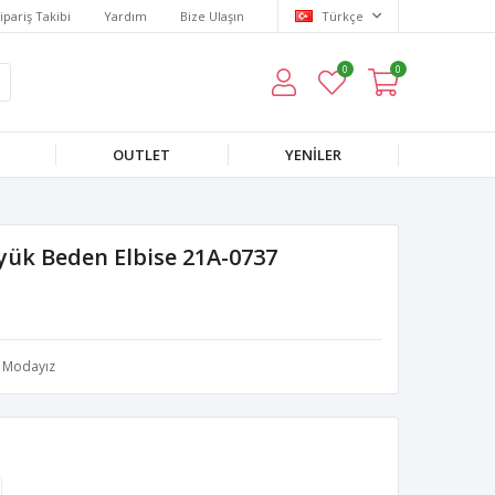
ipariş Takibi
Yardım
Bize Ulaşın
Türkçe
0
0
OUTLET
YENILER
yük Beden Elbise 21A-0737
Modayız