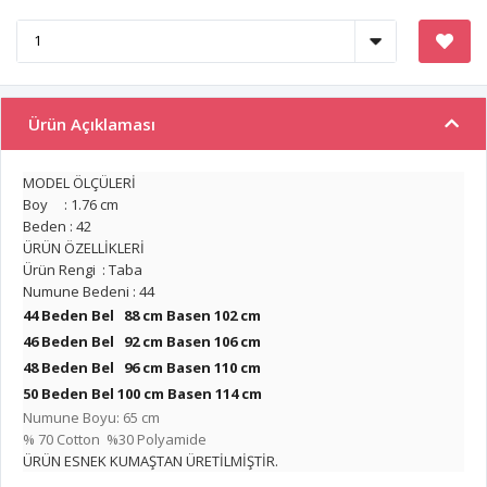
Ürün Açıklaması
MODEL ÖLÇÜLERİ
Boy : 1.76 cm
Beden : 42
ÜRÜN ÖZELLİKLERİ
Ürün Rengi : Taba
Numune Bedeni : 44
44 Beden Bel 88 cm Basen 102 cm
46 Beden Bel 92 cm
Basen
106 cm
48 Beden Bel 96 cm
Basen
110 cm
50 Beden Bel 100 cm
Basen
114 cm
Numune Boyu: 65 cm
% 70 Cotton %30 Polyamide
ÜRÜN ESNEK KUMAŞTAN ÜRETİLMİŞTİR.