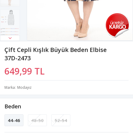
Çift Cepli Kışlık Büyük Beden Elbise
37D-2473
649,99 TL
Marka
Modayız
Beden
44-46
48-50
52-54