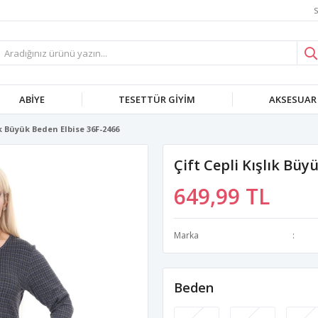
S
ABIYE
TESETTÜR GIYIM
AKSESUAR
ık Büyük Beden Elbise 36F-2466
Çift Cepli Kışlık Büy
649,99 TL
Marka
Beden