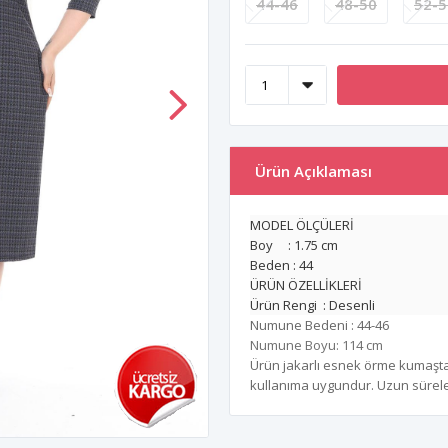
44-46
48-50
52-5
Ürün Açıklaması
MODEL ÖLÇÜLERİ
Boy : 1.75 cm
Beden : 44
ÜRÜN ÖZELLİKLERİ
Ürün Rengi : Desenli
Numune Bedeni : 44-46
Numune Boyu: 114 cm
Ürün jakarlı esnek örme kumaştan 
kullanıma uygundur. Uzun süreler