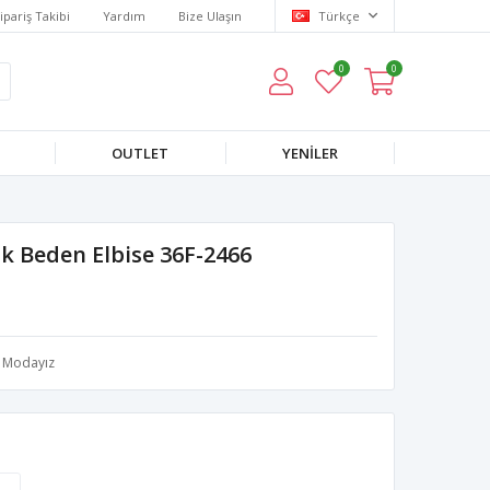
ipariş Takibi
Yardım
Bize Ulaşın
Türkçe
0
0
OUTLET
YENILER
ük Beden Elbise 36F-2466
Modayız