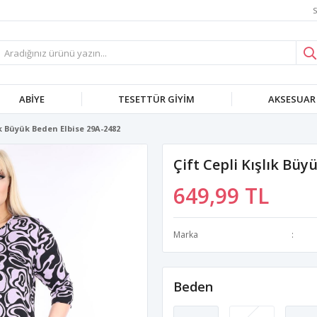
S
ABIYE
TESETTÜR GIYIM
AKSESUAR
lık Büyük Beden Elbise 29A-2482
Çift Cepli Kışlık Büy
649,99 TL
Marka
Beden