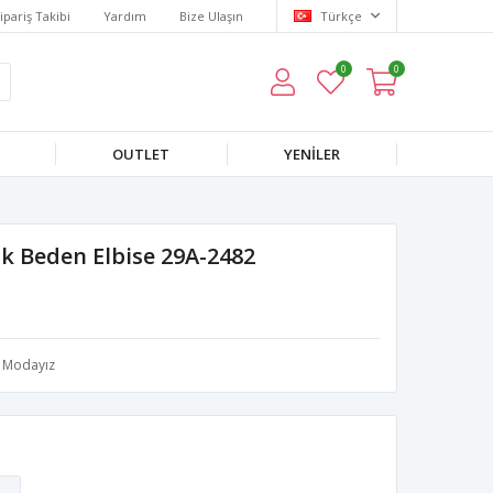
ipariş Takibi
Yardım
Bize Ulaşın
Türkçe
0
0
OUTLET
YENILER
ük Beden Elbise 29A-2482
Modayız