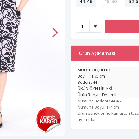
44-46
48-50
52-5
Ürün Açıklaması
MODEL ÖLÇÜLERİ
Boy : 1.75 cm
Beden : 44
ÜRÜN ÖZELLİKLERİ
Ürün Rengi : Desenli
Numune Bedeni : 44-46
Numune Boyu: 114 cm
Ürün esnek örme kumaştan tasarla
uygundur.