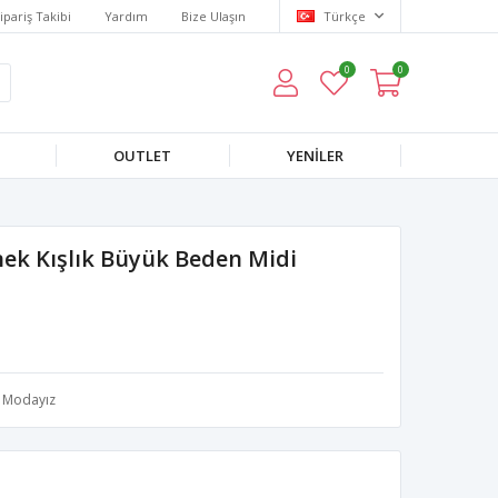
ipariş Takibi
Yardım
Bize Ulaşın
Türkçe
0
0
OUTLET
YENILER
snek Kışlık Büyük Beden Midi
Modayız