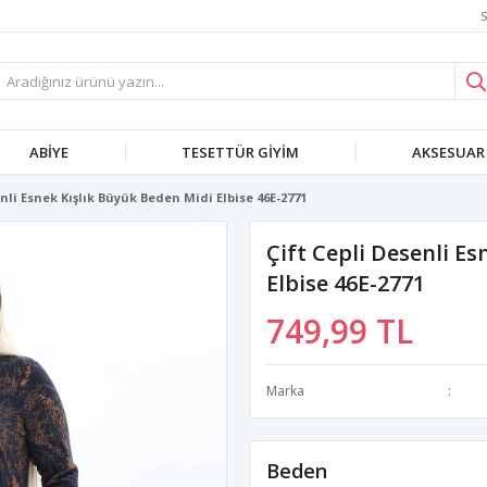
S
ABIYE
TESETTÜR GIYIM
AKSESUAR
enli Esnek Kışlık Büyük Beden Midi Elbise 46E-2771
Çift Cepli Desenli E
Elbise 46E-2771
749,99 TL
Marka
Beden