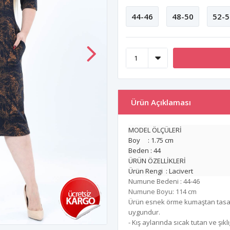
44-46
48-50
52-5
Ürün Açıklaması
MODEL ÖLÇÜLERİ
Boy : 1.75 cm
Beden : 44
ÜRÜN ÖZELLİKLERİ
Ürün Rengi : Lacivert
Numune Bedeni : 44-46
Numune Boyu: 114 cm
Ürün esnek örme kumaştan tasarla
uygundur.
- Kış aylarında sıcak tutan ve şıkl