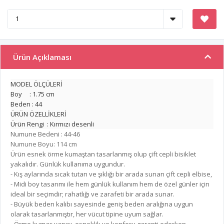
Ürün Açıklaması
MODEL ÖLÇÜLERİ
Boy : 1.75 cm
Beden : 44
ÜRÜN ÖZELLİKLERİ
Ürün Rengi : Kırmızı desenli
Numune Bedeni : 44-46
Numune Boyu: 114 cm
Ürün esnek örme kumaştan tasarlanmış olup çift cepli bisiklet
yakalıdır. Günlük kullanıma uygundur.
- Kış aylarında sıcak tutan ve şıklığı bir arada sunan çift cepli elbise,
- Midi boy tasarımı ile hem günlük kullanım hem de özel günler için
ideal bir seçimdir; rahatlığı ve zarafeti bir arada sunar.
- Büyük beden kalıbı sayesinde geniş beden aralığına uygun
olarak tasarlanmıştır, her vücut tipine uyum sağlar.
- Örme kumaş yapısı, esneklik ve konforu garanti ederken,