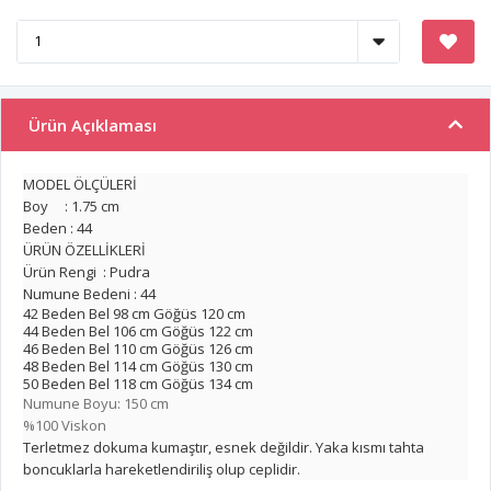
Ürün Açıklaması
MODEL ÖLÇÜLERİ
Boy : 1.75 cm
Beden : 44
ÜRÜN ÖZELLİKLERİ
Ürün Rengi : Pudra
Numune Bedeni : 44
42 Beden Bel 98 cm Göğüs 120 cm
44 Beden Bel 106 cm Göğüs 122 cm
46 Beden Bel 110 cm Göğüs 126 cm
48 Beden Bel 114 cm Göğüs 130 cm
50 Beden Bel 118 cm Göğüs 134 cm
Numune Boyu: 150 cm
%100 Viskon
Terletmez dokuma kumaştır, esnek değildir. Yaka kısmı tahta
boncuklarla hareketlendiriliş olup ceplidir.