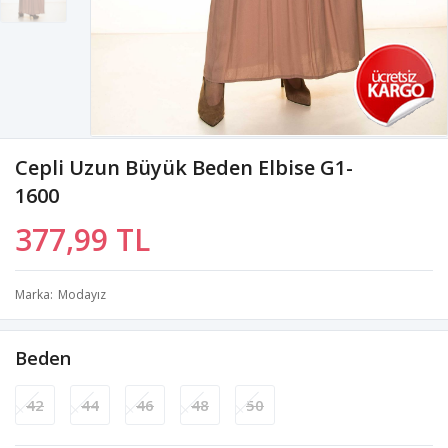
Cepli Uzun Büyük Beden Elbise G1-
1600
377,99 TL
Marka
Modayız
Beden
42
44
46
48
50