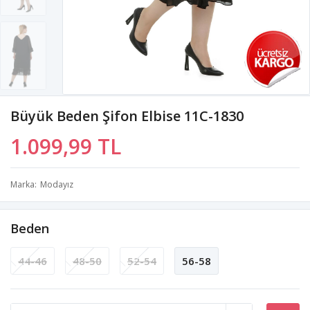
Büyük Beden Şifon Elbise 11C-1830
1.099,99 TL
Marka
Modayız
Beden
44-46
48-50
52-54
56-58