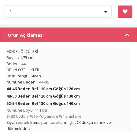
Ürün Açıklaması
MODEL ÖLÇÜLERİ
Boy : 1.75 cm
Beden : 44
ÜRÜN ÖZELLİKLERİ
Ürün Rengi : Siyah
Numune Bedeni : 44-46
44-46 Beden Bel 110 cm Göğüs 120 cm
48-50 Beden Bel 120 cm
Göğüs 130 cm
52-54 Beden Bel 130 cm
Göğüs 140 cm
Numune Boyu: 114 cm
% 80 Cotton %16 Polyamide %4 Elastane
Siyah esnek kumaştan tasarlanmıştır. OIldukça esnek ve
dökümlüdür.