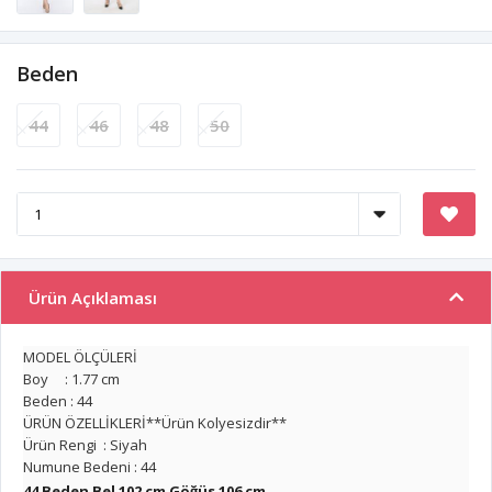
Beden
44
46
48
50
Ürün Açıklaması
MODEL ÖLÇÜLERİ
Boy : 1.77 cm
Beden : 44
ÜRÜN ÖZELLİKLERİ**Ürün Kolyesizdir**
Ürün Rengi : Siyah
Numune Bedeni : 44
44 Beden Bel 102 cm Göğüs 106 cm