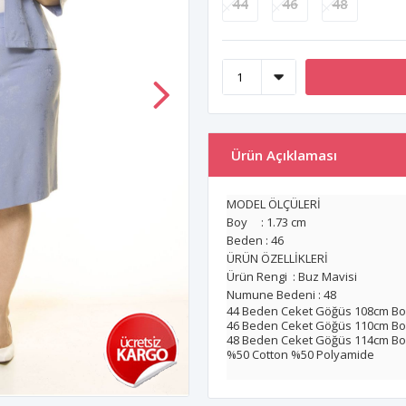
44
46
48
Ürün Açıklaması
MODEL ÖLÇÜLERİ
Boy : 1.73 cm
Beden : 46
ÜRÜN ÖZELLİKLERİ
Ürün Rengi : Buz Mavisi
Numune Bedeni : 48
44 Beden Ceket Göğüs 108cm Bo
46 Beden Ceket Göğüs 110cm Bo
48 Beden Ceket Göğüs 114cm Bo
%50 Cotton %50 Polyamide