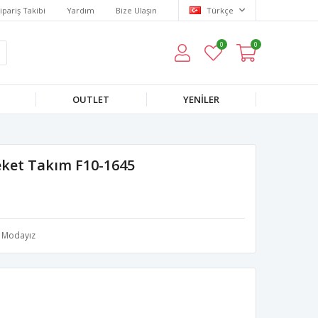
ipariş Takibi
Yardım
Bize Ulaşın
Türkçe
0
0
OUTLET
YENILER
ket Takım F10-1645
Modayız