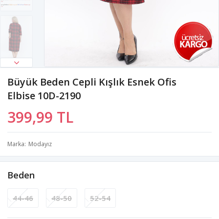
Büyük Beden Cepli Kışlık Esnek Ofis
Elbise 10D-2190
399,99 TL
Marka
Modayız
Beden
44-46
48-50
52-54