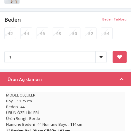
Beden
Beden Tablosu
42
44
46
48
50
52
54
Ürün Açıklaması
MODEL ÖLÇÜLERİ
Boy : 1.75 cm
Beden : 44
ÜRÜN ÖZELLİKLERİ
Ürün Rengi : Bordo
Numune Bedeni : 44 Numune Boyu : 114 cm
42 Beden Bel 98 cm Göğüs 102 cm