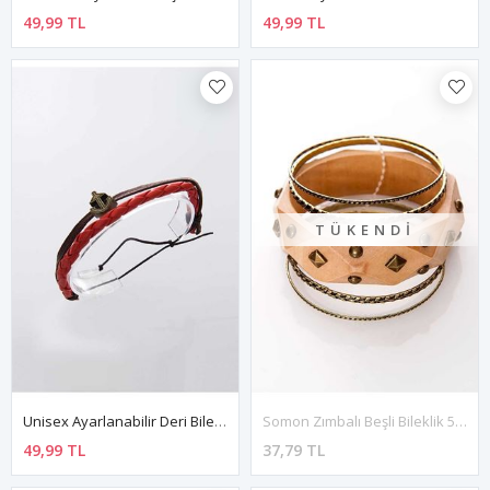
49,99 TL
49,99 TL
TÜKENDI
Unisex Ayarlanabilir Deri Bileklik 4Ç-104875
Somon Zımbalı Beşli Bileklik 5Ç-108910
49,99 TL
37,79 TL