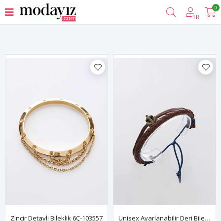
0
Filtrele
TR
Zincir Detaylı Bileklik 6Ç-103557
Unisex Ayarlanabilir Deri Bileklik 4Ç-104880