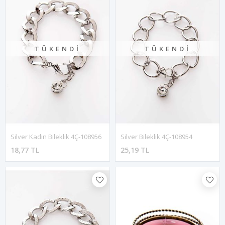
TÜKENDI
TÜKENDI
Silver Kadın Bileklik 4Ç-108956
Silver Bileklik 4Ç-108954
18,77 TL
25,19 TL