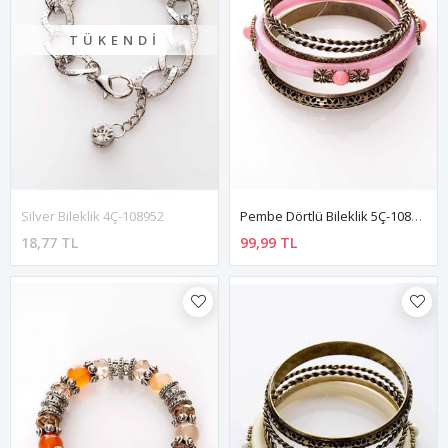
TÜKENDI
Silver Bileklik 4Ç-108952
Pembe Dörtlü Bileklik 5Ç-108905
18,77 TL
99,99 TL